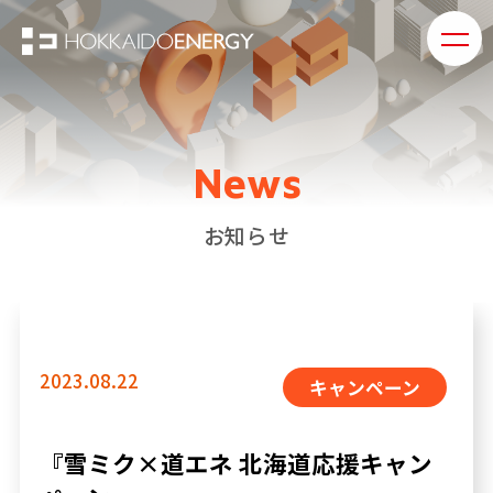
総合TOP
企業サイト
道エネのサービス
企業情報
SS検索
News
サステナビリティ・CSR
洗車
CMアーカイブ
タイヤ
お知らせ
お知らせ
オイル
私たちの取り組み
車検
保険
採用サイト
オートリース
2023.08.22
キャンペーン
中古車販売
お問い合わせ
自動車燃料
プライバシーポリシー
EVステーション
『雪ミク×道エネ 北海道応援キャン
カスタマーハラスメントに対す
灯油
る方針