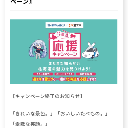
ペーン』
店頭灯油
リラプリ約款
宅配灯油
灯油申し込み
支払・ポイント
子育て応援
シェアサイクル
カーライフ 楽しむ･知る
エネとも
【キャンペーン終了のお知らせ】
「きれいな景色。」「おいしいたべもの。」
「素敵な笑顔。」