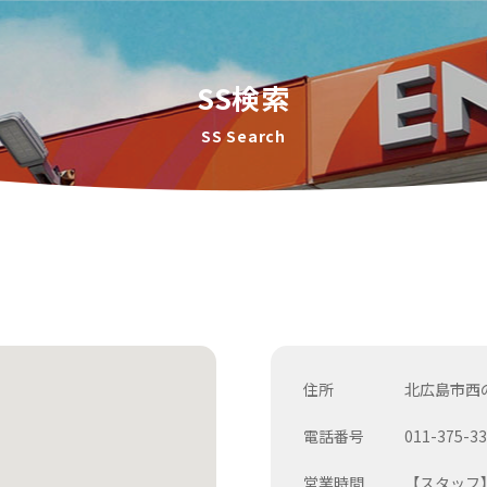
SS検索
SS Search
住所
北広島市西の
電話番号
011-375-3
営業時間
【スタッフ