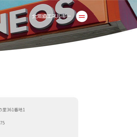
里361番地1
375
】